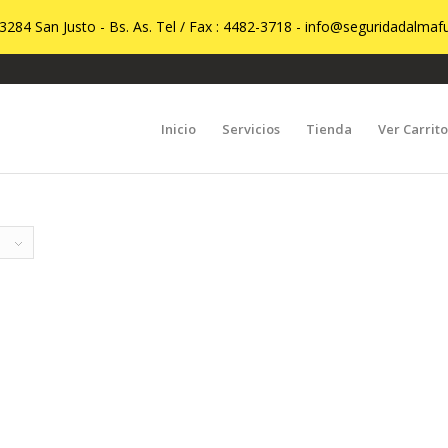
3284 San Justo - Bs. As. Tel / Fax : 4482-3718 -
info@seguridadalmafu
Inicio
Servicios
Tienda
Ver Carrit