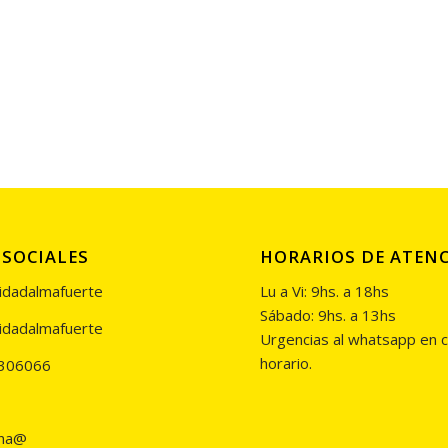
 SOCIALES
HORARIOS DE ATEN
idadalmafuerte
Lu a Vi: 9hs. a 18hs
Sábado: 9hs. a 13hs
idadalmafuerte
Urgencias al whatsapp en c
horario.
306066
na@