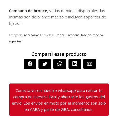
Campana de bronce
, varias medidas disponibles. las
mismas son de bronce macizo e incluyen soportes de
fijacion.
Categoría:
Accesorios
Etiquetas:
Bronce
,
Campana
,
fijacion
,
macizo
,
soportes
Comparti este producto
Conectate con nuestro whatsapp para retirar tu
compra en nuestro local y ahorrarte los gastos del
envio. Los envios en moto por el momento son solo
en CABA y parte de GBA, consultános.