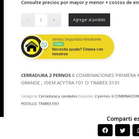
Consulte precios por mayor y menor + costos de e
Agregar al pedido
Ventas Seguridad Almafuerte
Online
Necesita ayuda? Chatea con
nosotros
CERRADURA 2 PERNOS
6 COMBINACIONES PRIMERA M
GRANDE , IDEM ACYTRA 101 O TRABEX 3101
Categoría:
Cerraduras y candados
Etiquetas:
2 pernos
,
6 COMBINACION
PESTILLO
,
TRABEX 3101
Comparti e