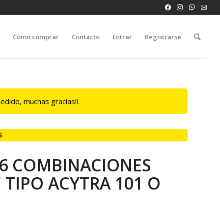
o
Como comprar
Contacto
Entrar
Registrarse
edido, muchas gracias!!.
s
 6 COMBINACIONES
 TIPO ACYTRA 101 O