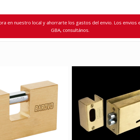
ra en nuestro local y ahorrarte los gastos del envio. Los envio
GBA, consultános.