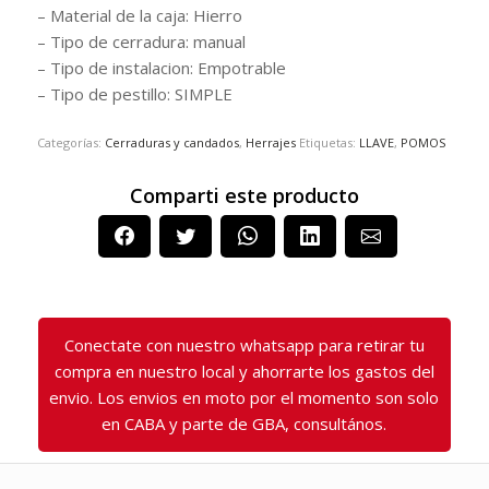
– Material de la caja: Hierro
– Tipo de cerradura: manual
– Tipo de instalacion: Empotrable
– Tipo de pestillo: SIMPLE
Categorías:
Cerraduras y candados
,
Herrajes
Etiquetas:
LLAVE
,
POMOS
Comparti este producto
Conectate con nuestro whatsapp para retirar tu
compra en nuestro local y ahorrarte los gastos del
envio. Los envios en moto por el momento son solo
en CABA y parte de GBA, consultános.