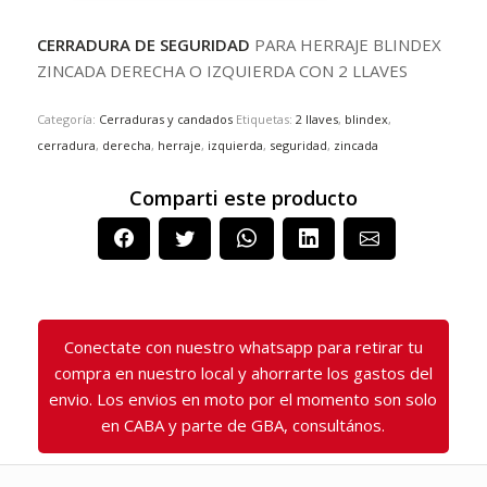
CERRADURA DE SEGURIDAD
PARA HERRAJE BLINDEX
ZINCADA DERECHA O IZQUIERDA CON 2 LLAVES
Categoría:
Cerraduras y candados
Etiquetas:
2 llaves
,
blindex
,
cerradura
,
derecha
,
herraje
,
izquierda
,
seguridad
,
zincada
Comparti este producto
Conectate con nuestro whatsapp para retirar tu
compra en nuestro local y ahorrarte los gastos del
envio. Los envios en moto por el momento son solo
en CABA y parte de GBA, consultános.